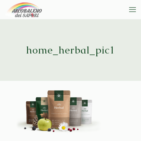
home_herbal_pic1